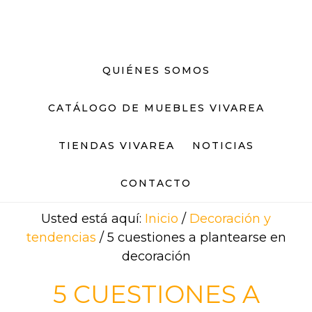
Saltar
Saltar
al
al
contenido
pie
principal
de
QUIÉNES SOMOS
página
CATÁLOGO DE MUEBLES VIVAREA
TIENDAS VIVAREA
NOTICIAS
CONTACTO
Usted está aquí:
Inicio
/
Decoración y
tendencias
/
5 cuestiones a plantearse en
decoración
5 CUESTIONES A