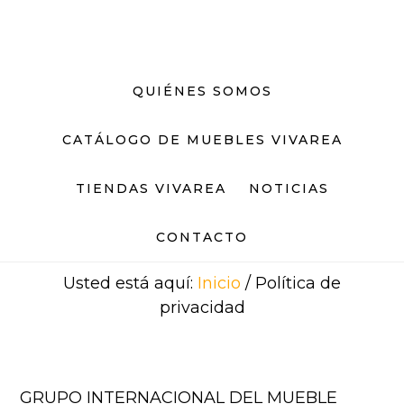
Saltar
Saltar
al
al
contenido
pie
principal
de
QUIÉNES SOMOS
página
CATÁLOGO DE MUEBLES VIVAREA
TIENDAS VIVAREA
NOTICIAS
CONTACTO
Usted está aquí:
Inicio
/
Política de
privacidad
GRUPO INTERNACIONAL DEL MUEBLE