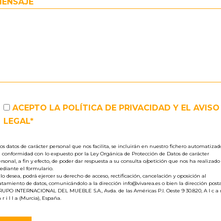
MENSAJE
ACEPTO LA
POLÍTICA DE PRIVACIDAD
Y EL
AVISO
LEGAL
*
os datos de carácter personal que nos facilita, se incluirán en nuestro fichero automatizad
 conformidad con lo expuesto por la Ley Orgánica de Protección de Datos de carácter
rsonal, a fin y efecto, de poder dar respuesta a su consulta o/petición que nos ha realizado
diante el formulario.
 lo desea, podrá ejercer su derecho de acceso, rectificación, cancelación y oposición al
atamiento de datos, comunicándolo a la dirección info@vivarea.es o bien la dirección post
UPO INTERNACIONAL DEL MUEBLE S.A., Avda. de las Américas P.I. Oeste 9 30.820, A l c a 
a r i l l a (Murcia), España.