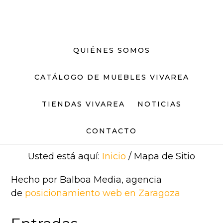
Saltar
Saltar
al
al
contenido
pie
principal
de
QUIÉNES SOMOS
página
CATÁLOGO DE MUEBLES VIVAREA
TIENDAS VIVAREA
NOTICIAS
CONTACTO
Usted está aquí:
Inicio
/
Mapa de Sitio
Hecho por Balboa Media, agencia
de
posicionamiento web en Zaragoza