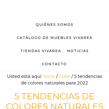
Saltar
Saltar
al
al
contenido
pie
principal
de
QUIÉNES SOMOS
página
CATÁLOGO DE MUEBLES VIVAREA
TIENDAS VIVAREA
NOTICIAS
CONTACTO
Usted está aquí:
Inicio
/
Color
/
5 tendencias
de colores naturales para 2022
5 TENDENCIAS DE
COLORES NATURALES