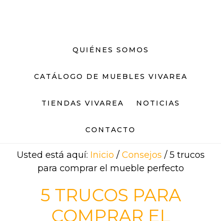
Saltar
Saltar
al
al
contenido
pie
principal
de
QUIÉNES SOMOS
página
CATÁLOGO DE MUEBLES VIVAREA
TIENDAS VIVAREA
NOTICIAS
CONTACTO
Usted está aquí:
Inicio
/
Consejos
/
5 trucos
para comprar el mueble perfecto
5 TRUCOS PARA
COMPRAR EL