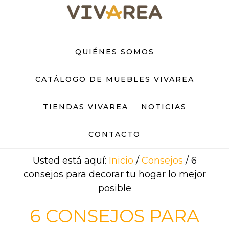
Saltar
Saltar
al
al
contenido
pie
principal
de
QUIÉNES SOMOS
página
CATÁLOGO DE MUEBLES VIVAREA
TIENDAS VIVAREA
NOTICIAS
CONTACTO
Usted está aquí:
Inicio
/
Consejos
/
6
consejos para decorar tu hogar lo mejor
posible
6 CONSEJOS PARA