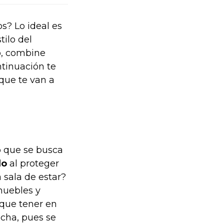
s? Lo ideal es
ilo del
o, combine
ntinuación te
que te van a
lo que se busca
do
al proteger
 sala de estar?
muebles y
 que tener en
echa, pues se