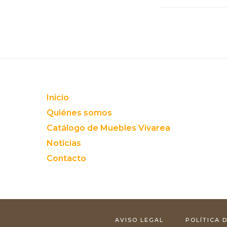
Footer
Inicio
Quiénes somos
Catálogo de Muebles Vivarea
Noticias
Contacto
AVISO LEGAL
POLÍTICA 