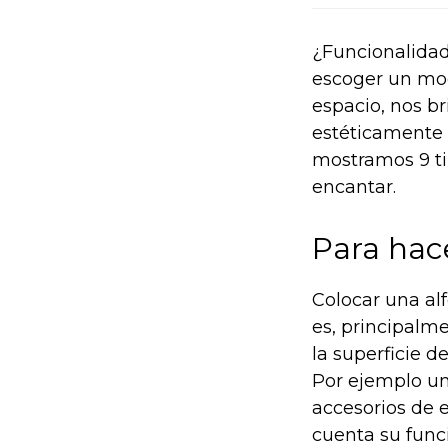
¿Funcionalidad
escoger un mod
espacio, nos b
estéticamente 
mostramos 9 ti
encantar.
Para hac
Colocar una alf
es, principalm
la superficie d
Por ejemplo un
accesorios de e
cuenta su func