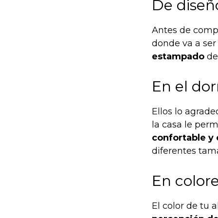
De diseñ
Antes de compr
donde va a ser
estampado
des
En el do
Ellos lo agrad
la casa le perm
confortable y 
diferentes tam
En color
El color de tu