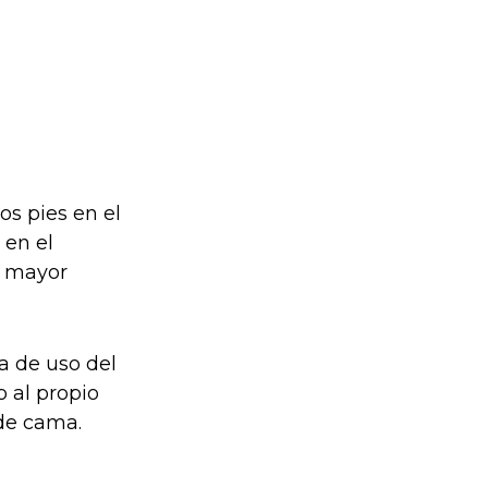
s pies en el
 en el
a mayor
a de uso del
 al propio
 de cama.