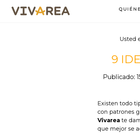
Saltar
Saltar
QUIÉN
al
al
contenido
pie
principal
de
página
Usted 
9 ID
Publicado: 
Existen todo ti
con patrones g
Vivarea
te dam
que mejor se ad