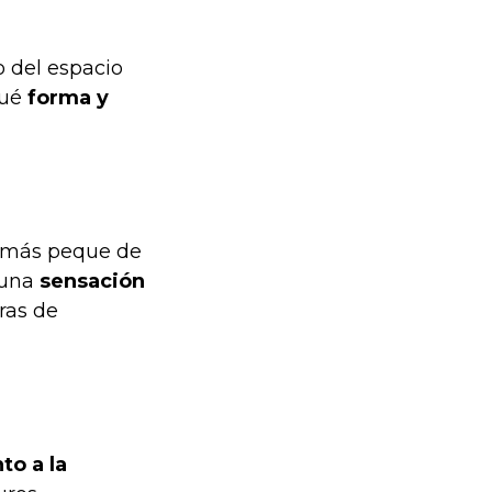
o del espacio
qué
forma y
l más peque de
 una
sensación
ras de
to a la