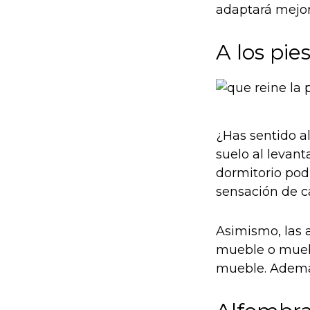
adaptará mejor
A los pie
¿Has sentido a
suelo al levan
dormitorio pod
sensación de ca
Asimismo, las 
mueble o muebl
mueble. Además