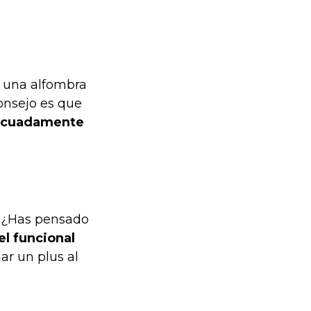
r una alfombra
onsejo es que
decuadamente
s? ¿Has pensado
l funcional
ar un plus al