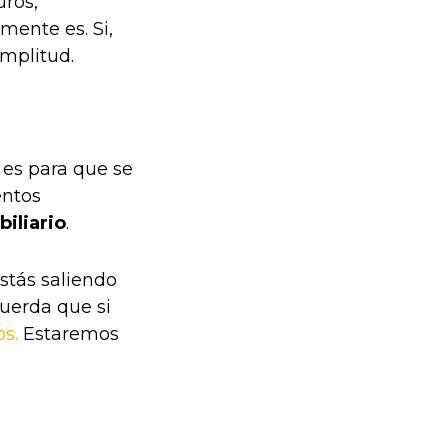
uros,
mente es. Si,
amplitud.
 es para que se
entos
iliario
.
stás saliendo
cuerda que si
s.
Estaremos