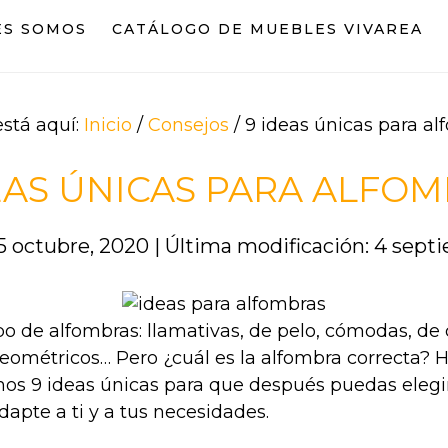
ES SOMOS
CATÁLOGO DE MUEBLES VIVAREA
está aquí:
Inicio
/
Consejos
/
9 ideas únicas para al
EAS ÚNICAS PARA ALFO
15 octubre, 2020
|
Última modificación: 4 sept
po de alfombras: llamativas, de pelo, cómodas, de co
eométricos… Pero ¿cuál es la alfombra correcta? 
os 9 ideas únicas para que después puedas elegir
apte a ti y a tus necesidades.