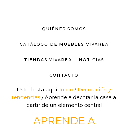
Saltar
Saltar
al
al
contenido
pie
principal
de
QUIÉNES SOMOS
página
CATÁLOGO DE MUEBLES VIVAREA
TIENDAS VIVAREA
NOTICIAS
CONTACTO
Usted está aquí:
Inicio
/
Decoración y
tendencias
/
Aprende a decorar la casa a
partir de un elemento central
APRENDE A