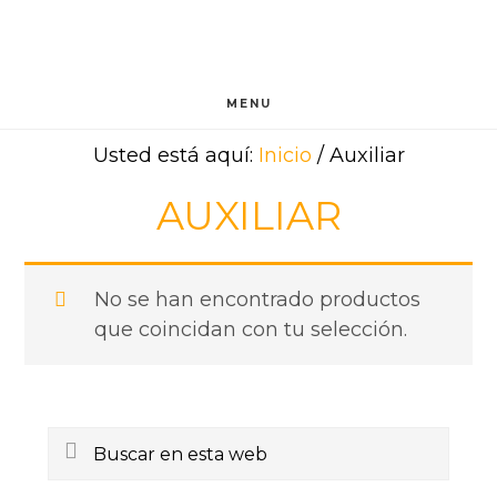
Saltar
Saltar
Saltar
al
a
al
contenido
la
pie
principal
barra
de
MENU
lateral
página
Usted está aquí:
Inicio
/
Auxiliar
principal
AUXILIAR
No se han encontrado productos
que coincidan con tu selección.
Barra
Buscar
lateral
en