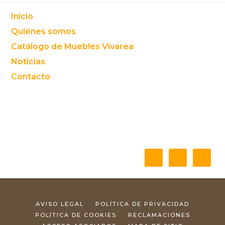
principal
esta
Footer
Inicio
web
Quiénes somos
Catálogo de Muebles Vivarea
Noticias
Contacto
AVISO LEGAL
POLÍTICA DE PRIVACIDAD
POLÍTICA DE COOKIES
RECLAMACIONES