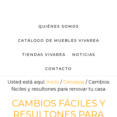
Saltar
Saltar
al
al
contenido
pie
principal
de
QUIÉNES SOMOS
página
CATÁLOGO DE MUEBLES VIVAREA
TIENDAS VIVAREA
NOTICIAS
CONTACTO
Usted está aquí:
Inicio
/
Consejos
/
Cambios
fáciles y resultones para renovar tu casa
CAMBIOS FÁCILES Y
RESULTONES PARA