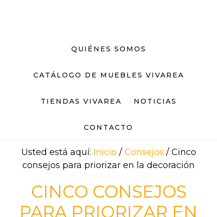
Saltar
Saltar
al
al
contenido
pie
principal
de
QUIÉNES SOMOS
página
CATÁLOGO DE MUEBLES VIVAREA
TIENDAS VIVAREA
NOTICIAS
CONTACTO
Usted está aquí:
Inicio
/
Consejos
/
Cinco
consejos para priorizar en la decoración
CINCO CONSEJOS
PARA PRIORIZAR EN