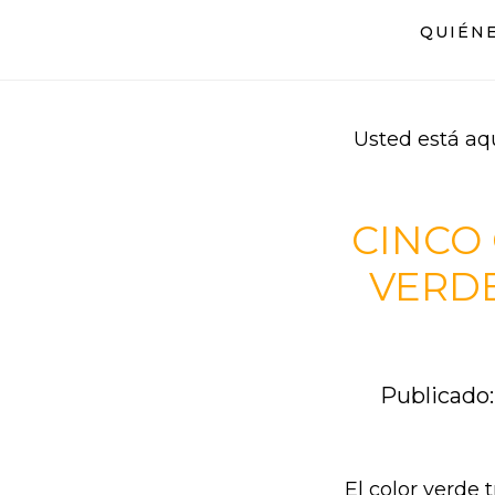
Saltar
Saltar
QUIÉN
al
al
contenido
pie
principal
de
página
Usted está aq
CINCO
VERDE
Publicado:
El color verde