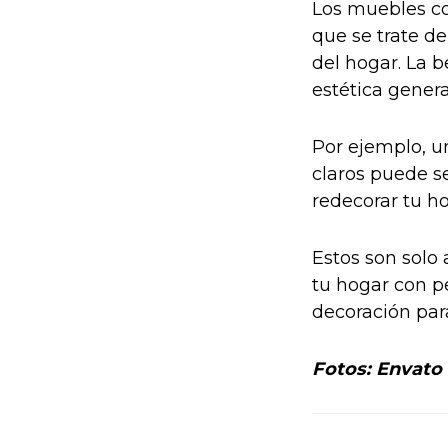
Los muebles con
que se trate d
del hogar. La b
estética genera
Por ejemplo, u
claros puede s
redecorar tu ho
Estos son solo 
tu hogar con p
decoración par
Fotos: Envato