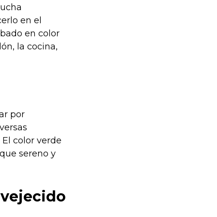
 mucha
erlo en el
abado en color
ón, la cocina,
ar por
iversas
 El color verde
oque sereno y
nvejecido