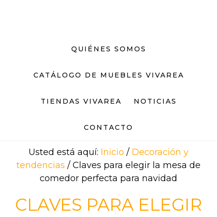
Saltar
Saltar
al
al
contenido
pie
principal
de
QUIÉNES SOMOS
página
CATÁLOGO DE MUEBLES VIVAREA
TIENDAS VIVAREA
NOTICIAS
CONTACTO
Usted está aquí:
Inicio
/
Decoración y
tendencias
/
Claves para elegir la mesa de
comedor perfecta para navidad
CLAVES PARA ELEGIR