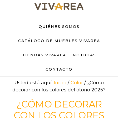
Saltar
Saltar
al
al
contenido
pie
principal
de
QUIÉNES SOMOS
página
CATÁLOGO DE MUEBLES VIVAREA
TIENDAS VIVAREA
NOTICIAS
CONTACTO
Usted está aquí:
Inicio
/
Color
/
¿Cómo
decorar con los colores del otoño 2025?
¿CÓMO DECORAR
CON LOS COLORES