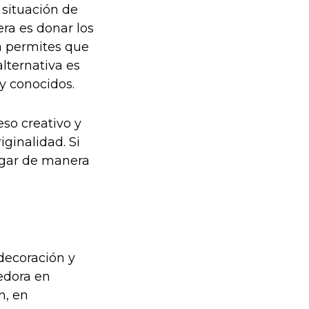
 situación de
era es donar los
ma permites que
alternativa es
 y conocidos.
eso creativo y
iginalidad. Si
ogar de manera
decoración y
edora en
n, en