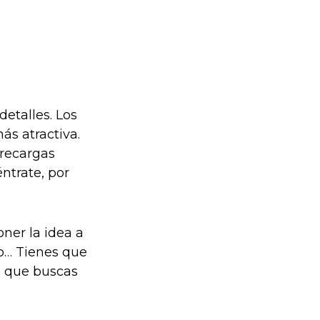
detalles. Los
ás atractiva.
 recargas
ntrate, por
oner la idea a
io… Tienes que
o que buscas