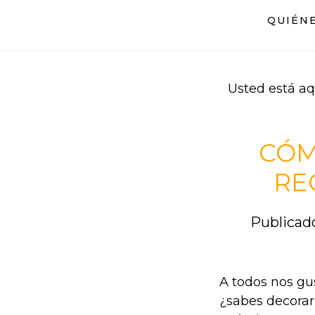
Saltar
Saltar
QUIÉN
al
al
contenido
pie
principal
de
página
Usted está aq
CÓM
RE
Publicad
A todos nos gus
¿sabes decorar 