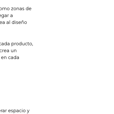
como zonas de
egar a
ea al diseño
cada producto,
 crea un
a en cada
rar espacio y