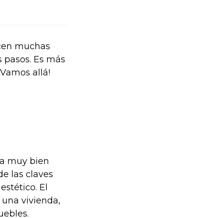
acen muchas
s pasos. Es más
¡Vamos allá!
ina muy bien
de las claves
stético. El
 una vivienda,
uebles.