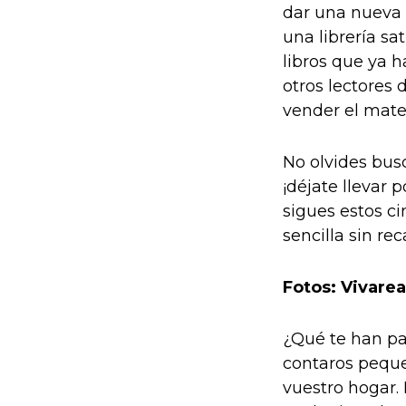
dar una nueva 
una librería sa
libros que ya h
otros lectores 
vender el mater
No olvides busc
¡déjate llevar p
sigues estos c
sencilla sin rec
Fotos: Vivarea
¿Qué te han pa
contaros peque
vuestro hogar.