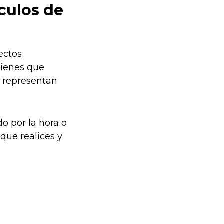
culos de
ectos
tienes que
s representan
o por la hora o
que realices y