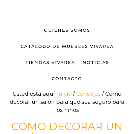
Saltar
Saltar
al
al
contenido
pie
principal
de
QUIÉNES SOMOS
página
CATÁLOGO DE MUEBLES VIVAREA
TIENDAS VIVAREA
NOTICIAS
CONTACTO
Usted está aquí:
Inicio
/
Consejos
/
Cómo
decorar un salón para que sea seguro para
los niños
CÓMO DECORAR UN