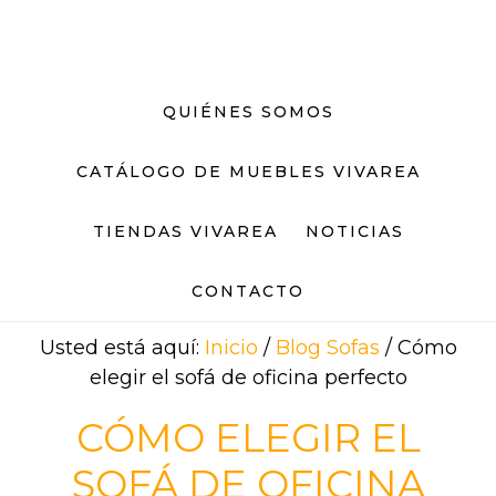
Saltar
Saltar
al
al
contenido
pie
principal
de
QUIÉNES SOMOS
página
CATÁLOGO DE MUEBLES VIVAREA
TIENDAS VIVAREA
NOTICIAS
CONTACTO
Usted está aquí:
Inicio
/
Blog Sofas
/
Cómo
elegir el sofá de oficina perfecto
CÓMO ELEGIR EL
SOFÁ DE OFICINA