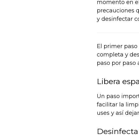
momento en el 
precauciones q
y desinfectar c
El primer paso
completa y des
paso por paso a
Libera esp
Un paso import
facilitar la li
uses y así deja
Desinfecta 