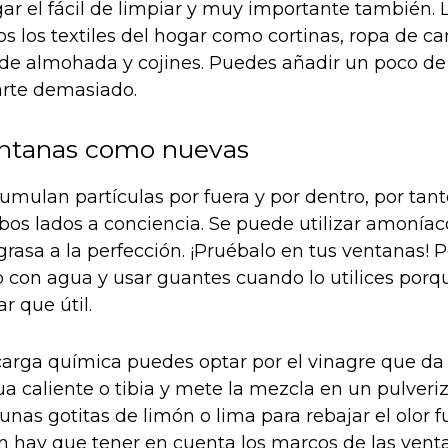
ar el fácil de limpiar y muy importante también. 
s los textiles del hogar como cortinas, ropa de ca
de almohada y cojines. Puedes añadir un poco de l
arte demasiado.
entanas como nuevas
cumulan partículas por fuera y por dentro, por tan
bos lados a conciencia. Se puede utilizar amonía
rasa a la perfección. ¡Pruébalo en tus ventanas! Pe
o con agua y usar guantes cuando lo utilices por
ar que útil.
 carga química puedes optar por el vinagre que da 
ua caliente o tibia y mete la mezcla en un pulver
nas gotitas de limón o lima para rebajar el olor f
n hay que tener en cuenta los marcos de las venta