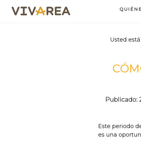
Saltar
Saltar
QUIÉN
al
al
contenido
pie
principal
de
página
Usted está
CÓMO
Publicado: 
Este periodo d
es una oportun