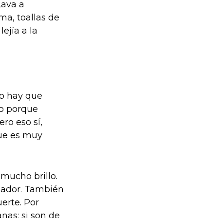
Lava a
ma, toallas de
ejía a la
to hay que
co porque
ro eso sí,
que es muy
mucho brillo.
izador. También
uerte. Por
nas: si son de