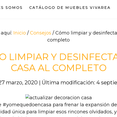
ES SOMOS
CATÁLOGO DE MUEBLES VIVAREA
 aquí:
Inicio
/
Consejos
/
Cómo limpiar y desinfectar
completo
 LIMPIAR Y DESINFECT
CASA AL COMPLETO
27 marzo, 2020
|
Última modificación: 4 sept
e #yomequedoencasa para frenar la expansión de
idad única para limpiar esos rincones olvidados, 