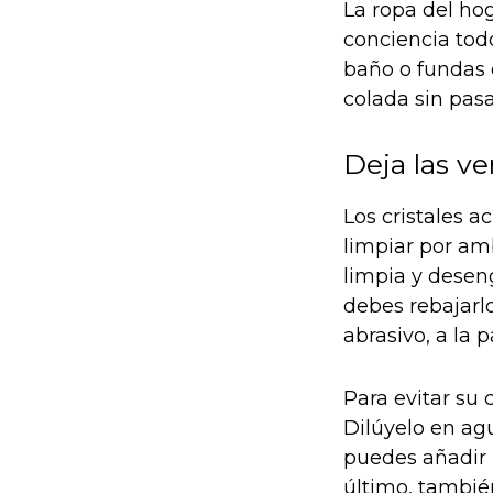
La ropa del hog
conciencia todo
baño o fundas 
colada sin pas
Deja las v
Los cristales a
limpiar por am
limpia y deseng
debes rebajarl
abrasivo, a la p
Para evitar su
Dilúyelo en ag
puedes añadir u
último, tambié