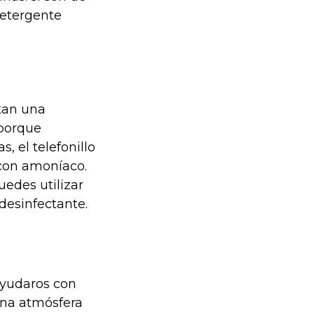
etergente
tan una
 porque
, el telefonillo
 con amoníaco.
edes utilizar
desinfectante.
ayudaros con
una atmósfera