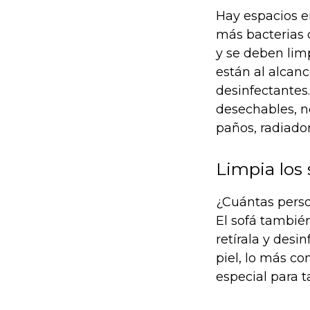
Hay espacios e
más bacterias q
y se deben lim
están al alcan
desinfectantes
desechables, no
paños, radiado
Limpia los 
¿Cuántas perso
El sofá también
retírala y desi
piel, lo más c
especial para t