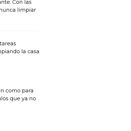
nte. Con las
 nunca limpiar
 tareas
mpiando la casa
den como para
culos que ya no