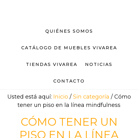
Saltar
Saltar
al
al
contenido
pie
principal
de
QUIÉNES SOMOS
página
CATÁLOGO DE MUEBLES VIVAREA
TIENDAS VIVAREA
NOTICIAS
CONTACTO
Usted está aquí:
Inicio
/
Sin categoría
/
Cómo
tener un piso en la línea mindfulness
CÓMO TENER UN
PISO EN LA LÍNEA