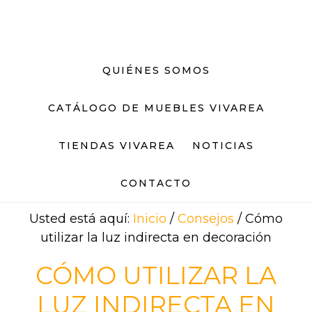
Saltar
Saltar
al
al
contenido
pie
principal
de
QUIÉNES SOMOS
página
CATÁLOGO DE MUEBLES VIVAREA
TIENDAS VIVAREA
NOTICIAS
CONTACTO
Usted está aquí:
Inicio
/
Consejos
/
Cómo
utilizar la luz indirecta en decoración
CÓMO UTILIZAR LA
LUZ INDIRECTA EN