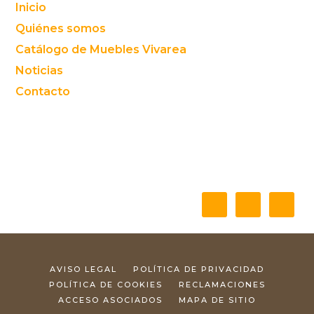
Footer
Inicio
Quiénes somos
Catálogo de Muebles Vivarea
Noticias
Contacto
AVISO LEGAL
POLÍTICA DE PRIVACIDAD
POLÍTICA DE COOKIES
RECLAMACIONES
ACCESO ASOCIADOS
MAPA DE SITIO