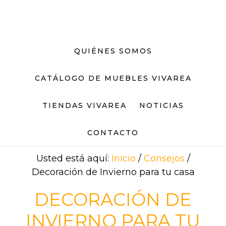
Saltar
Saltar
al
al
contenido
pie
principal
de
QUIÉNES SOMOS
página
CATÁLOGO DE MUEBLES VIVAREA
TIENDAS VIVAREA
NOTICIAS
CONTACTO
Usted está aquí:
Inicio
/
Consejos
/
Decoración de Invierno para tu casa
DECORACIÓN DE
INVIERNO PARA TU