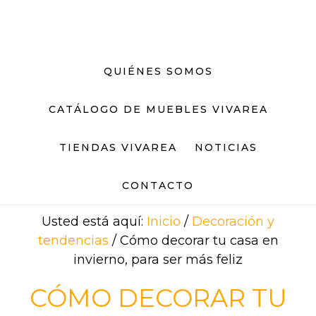
Saltar
Saltar
al
al
contenido
pie
principal
de
QUIÉNES SOMOS
página
CATÁLOGO DE MUEBLES VIVAREA
TIENDAS VIVAREA
NOTICIAS
CONTACTO
Usted está aquí:
Inicio
/
Decoración y
tendencias
/
Cómo decorar tu casa en
invierno, para ser más feliz
CÓMO DECORAR TU