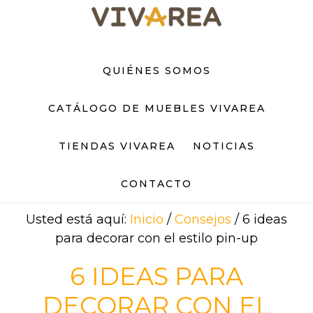
Saltar
Saltar
al
al
contenido
pie
principal
de
QUIÉNES SOMOS
página
CATÁLOGO DE MUEBLES VIVAREA
TIENDAS VIVAREA
NOTICIAS
CONTACTO
Usted está aquí:
Inicio
/
Consejos
/
6 ideas
para decorar con el estilo pin-up
6 IDEAS PARA
DECORAR CON EL