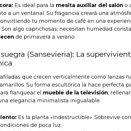
cora:
Es ideal para la
mesita auxiliar del salón
o 
to a un ventanal. Su fragancia creará una atmósfe
convirtiendo tu momento de café en una experienc
Son algo caprichosas; necesitan humedad consta
recen
de primavera a verano.
suegra (Sansevieria): La supervivien
nica
 afiladas que crecen verticalmente como lanzas ha
amarillos. Su forma escultórica la hace perfecta pa
ara flanquear el
mueble de la televisión
, rellen
una elegancia minimalista inigualable.
iento:
Es la planta «indestructible». Sobrevive con
ondiciones de poca luz.