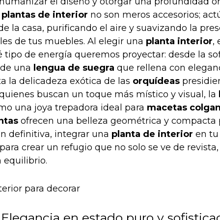
a humanizar el diseño y otorgar una profundidad o
s
plantas de interior
no son meros accesorios; act
 la casa, purificando el aire y suavizando la pres
les de tus muebles. Al elegir una
planta interior
,
 tipo de energía queremos proyectar: desde la sof
 de una
lengua de suegra
que rellena con elegan
ta la delicadeza exótica de las
orquídeas
presidie
a quienes buscan un toque más místico y visual, la
mo una joya trepadora ideal para
macetas colga
ntas
ofrecen una belleza geométrica y compacta 
n definitiva, integrar una
planta de interior
en tu
para crear un refugio que no solo se ve de revista,
 equilibrio.
Elegancia en estado puro y sofistica