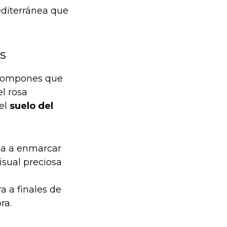
mediterránea que
s
s pompones que
l rosa
 el
suelo del
da a enmarcar
isual preciosa
a a finales de
ra.