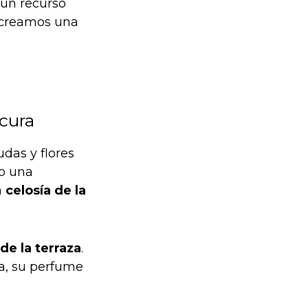
un recurso
s creamos una
scura
das y flores
do una
a
celosía de la
 de la terraza
.
la, su perfume