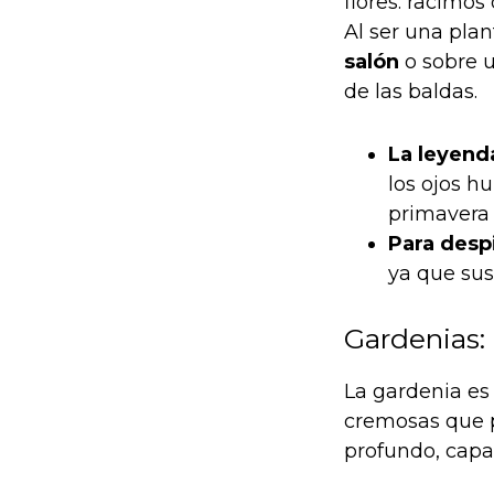
flores: racimos
Al ser una pla
salón
o sobre 
de las baldas.
La leyend
los ojos 
primavera 
Para desp
ya que sus
Gardenias: 
La gardenia es 
cremosas que p
profundo, capaz