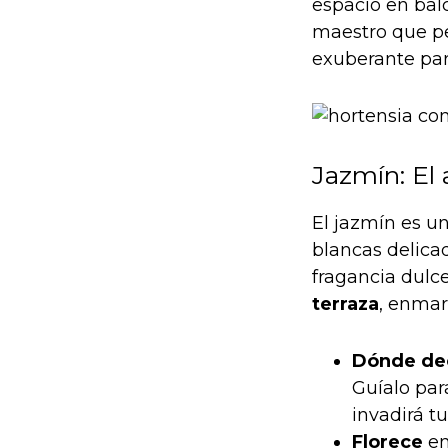
espacio en bal
maestro que pe
exuberante par
Jazmín: El
El jazmín es u
blancas delicad
fragancia dulc
terraza
, enmar
Dónde de
Guíalo par
invadirá tu
Florece
en