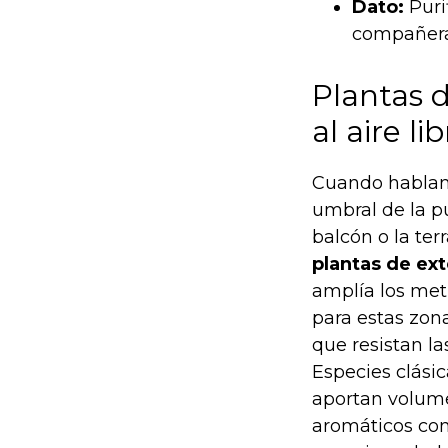
Dato:
Puri
compañera 
Plantas d
al aire li
Cuando habla
umbral de la pu
balcón o la ter
plantas de ext
amplía los met
para estas zon
que resistan la
Especies clási
aportan volume
aromáticos con