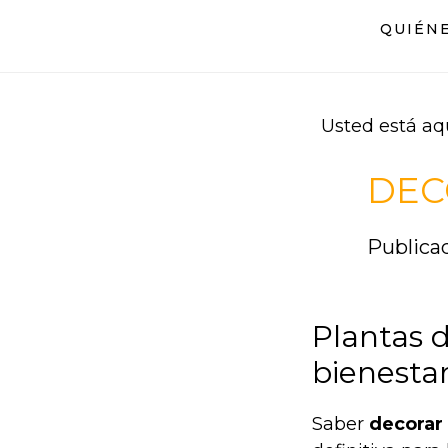
Saltar
Saltar
QUIÉN
al
al
contenido
pie
principal
de
página
Usted está aq
DEC
Publicad
Plantas d
bienestar
Saber
decorar