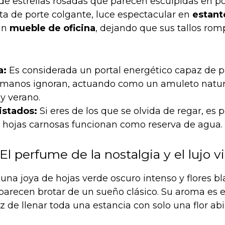
 de estrellas rosadas que parecen esculpidas en po
nta de porte colgante, luce espectacular en
estante
un
mueble de oficina
, dejando que sus tallos rom
a:
Es considerada un portal energético capaz de pe
humanos ignoran, actuando como un amuleto natur
y verano.
istados:
Si eres de los que se olvida de regar, es p
 hojas carnosas funcionan como reserva de agua.
El perfume de la nostalgia y el lujo v
una joya de hojas verde oscuro intenso y flores b
arecen brotar de un sueño clásico. Su aroma es 
 de llenar toda una estancia con solo una flor abi