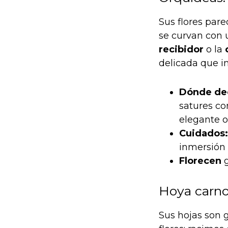
Sus flores par
se curvan con u
recibidor
o la
delicada que in
Dónde de
satures co
elegante o
Cuidados:
inmersión 
Florecen
g
Hoya carnos
Sus hojas son g