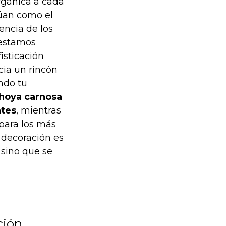
rgánica a cada
úan como el
encia de los
 estamos
isticación
cia un rincón
ndo tu
hoya carnosa
ntes
, mientras
para los más
 decoración es
 sino que se
ción