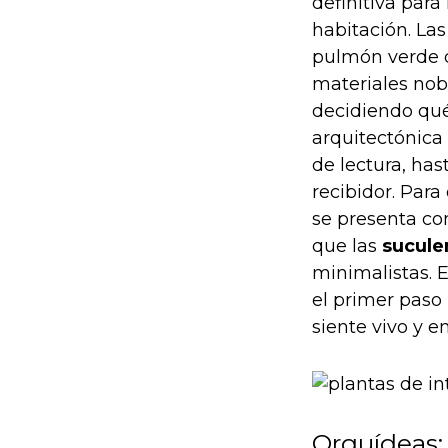
definitiva par
habitación. La
pulmón verde de
materiales nob
decidiendo qué
arquitectónica
de lectura, has
recibidor. Par
se presenta co
que las
sucule
minimalistas. E
el primer paso 
siente vivo y en
Orquídeas: 