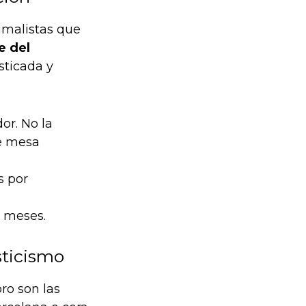
imalistas que
e del
sticada y
or. No la
de mesa
s por
a meses.
sticismo
ro son las