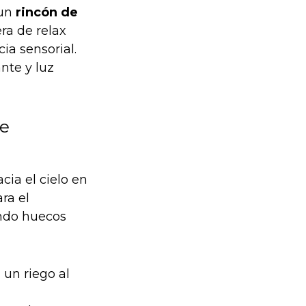
un
rincón de
ra de relax
ia sensorial.
nte y luz
te
cia el cielo en
ra el
ando huecos
 un riego al