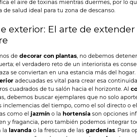
fica el aire de toxinas mientras duermes, por lo qu
de salud ideal para tu zona de descanso.
e exterior: El arte de extender
bre
mos de
decorar con plantas
, no debemos detener
erta; el verdadero reto de un interiorista es conse
raza se conviertan en una estancia más del hogar.
erior
adecuadas es vital para crear esa continuid
ros cuadrados de tu salón hacia el horizonte. Al
co
as, debemos buscar ejemplares que no solo aporte
s inclemencias del tiempo, como el sol directo o el
cas como el
jazmín
o la
hortensia
son opciones inf
n y fragancia, pero también podemos integrar t
 la
lavanda
o la frescura de las
gardenias
. Para o