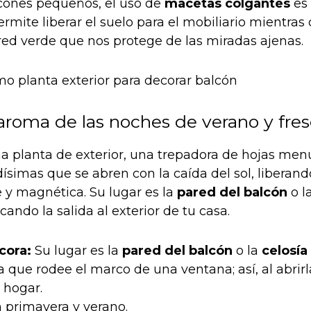
cones pequeños, el uso de
macetas colgantes
es 
rmite liberar el suelo para el mobiliario mientra
ed verde que nos protege de las miradas ajenas.
 aroma de las noches de verano y fre
na planta de exterior, una trepadora de hojas menu
ísimas que se abren con la caída del sol, liberan
e y magnética. Su lugar es la
pared del balcón
o l
cando la salida al exterior de tu casa.
cora:
Su lugar es la
pared del balcón
o la
celosía
a que rodee el marco de una ventana; así, al abrir
 hogar.
 primavera y verano.