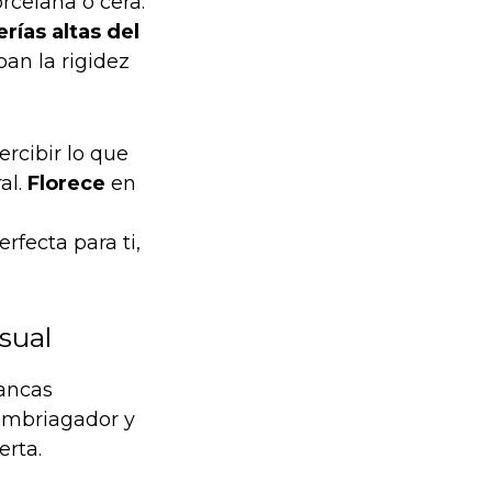
rcelana o cera.
rías altas del
pan la rigidez
rcibir lo que
al.
Florece
en
erfecta para ti,
isual
lancas
embriagador y
erta.