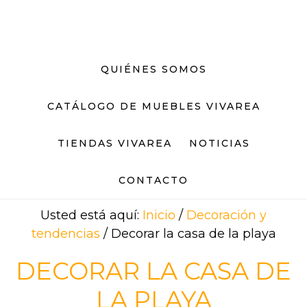
Saltar
Saltar
al
al
contenido
pie
principal
de
QUIÉNES SOMOS
página
CATÁLOGO DE MUEBLES VIVAREA
TIENDAS VIVAREA
NOTICIAS
CONTACTO
Usted está aquí:
Inicio
/
Decoración y
tendencias
/
Decorar la casa de la playa
DECORAR LA CASA DE
LA PLAYA