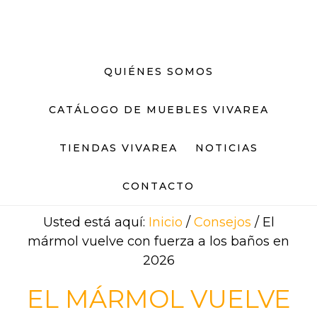
Saltar
Saltar
al
al
contenido
pie
principal
de
QUIÉNES SOMOS
página
CATÁLOGO DE MUEBLES VIVAREA
TIENDAS VIVAREA
NOTICIAS
CONTACTO
Usted está aquí:
Inicio
/
Consejos
/
El
mármol vuelve con fuerza a los baños en
2026
EL MÁRMOL VUELVE