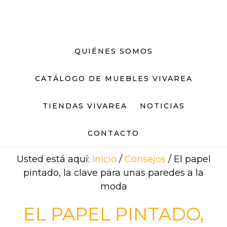
Saltar
Saltar
al
al
contenido
pie
principal
de
QUIÉNES SOMOS
página
CATÁLOGO DE MUEBLES VIVAREA
TIENDAS VIVAREA
NOTICIAS
CONTACTO
Usted está aquí:
Inicio
/
Consejos
/
El papel
pintado, la clave para unas paredes a la
moda
EL PAPEL PINTADO,