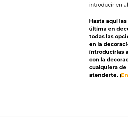
introducir en a
Hasta aquí las
última en deco
todas las opc
en la decorac
introducirlas 
con la decora
cualquiera de
atenderte. ¡
En
Footer