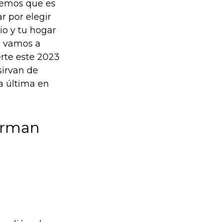
eemos que es
 por elegir
io y tu hogar
, vamos a
rte este 2023
sirvan de
la última en
forman