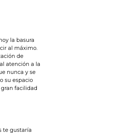
 hoy la basura
cir al máximo.
zación de
l atención a la
ue nunca y se
mo su espacio
gran facilidad
 te gustaría