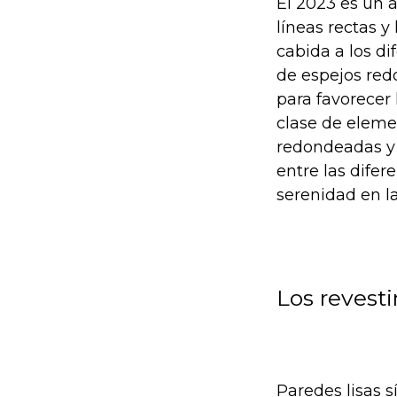
El 2023 es un a
líneas rectas y
cabida a los d
de espejos red
para favorecer 
clase de eleme
redondeadas y 
entre las difer
serenidad en l
Los revesti
Paredes lisas s