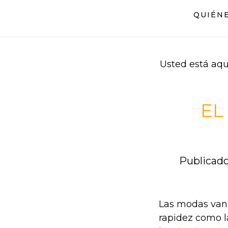
Saltar
Saltar
QUIÉN
al
al
contenido
pie
principal
de
página
Usted está aqu
EL
Publicado
Las modas van 
rapidez como l