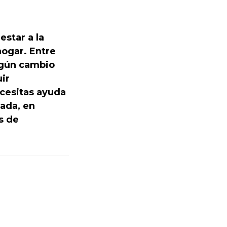
estar a la
hogar. Entre
lgún cambio
ir
ecesitas ayuda
ada, en
s de