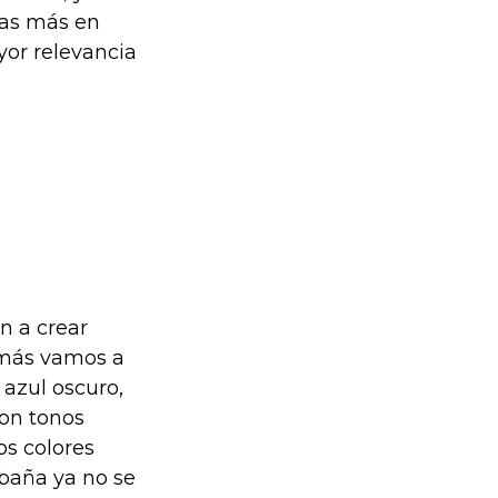
das más en
yor relevancia
n a crear
 más vamos a
 azul oscuro,
con tonos
os colores
abaña ya no se