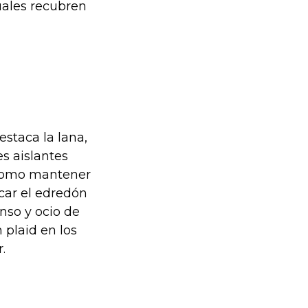
cuales recubren
estaca la lana,
es aislantes
í como mantener
car el edredón
nso y ocio de
 plaid en los
.