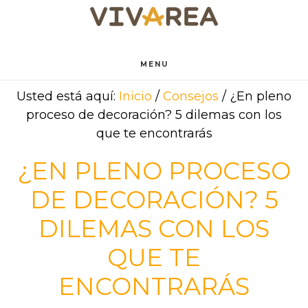
Saltar
Saltar
al
al
contenido
pie
principal
de
MENU
página
Usted está aquí:
Inicio
/
Consejos
/
¿En pleno
proceso de decoración? 5 dilemas con los
que te encontrarás
¿EN PLENO PROCESO
DE DECORACIÓN? 5
DILEMAS CON LOS
QUE TE
ENCONTRARÁS