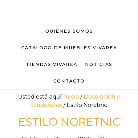
Saltar
Saltar
al
al
contenido
pie
principal
de
QUIÉNES SOMOS
página
CATÁLOGO DE MUEBLES VIVAREA
TIENDAS VIVAREA
NOTICIAS
CONTACTO
Usted está aquí:
Inicio
/
Decoración y
tendencias
/
Estilo Noretnic
ESTILO NORETNIC