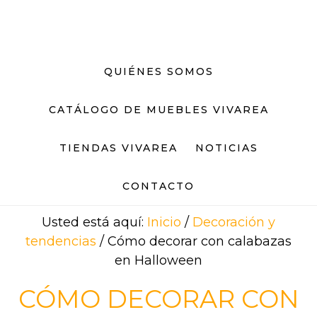
Saltar
Saltar
al
al
contenido
pie
principal
de
QUIÉNES SOMOS
página
CATÁLOGO DE MUEBLES VIVAREA
TIENDAS VIVAREA
NOTICIAS
CONTACTO
Usted está aquí:
Inicio
/
Decoración y
tendencias
/
Cómo decorar con calabazas
en Halloween
CÓMO DECORAR CON