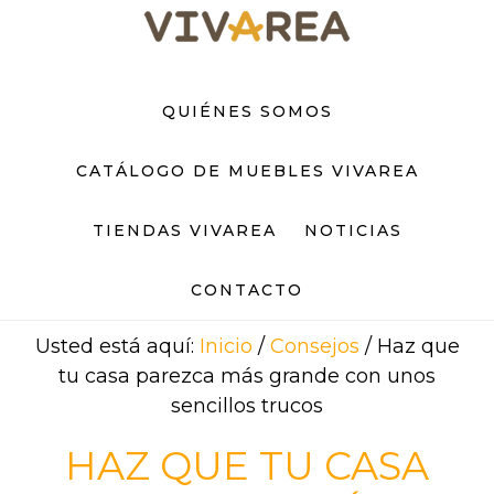
Saltar
Saltar
al
al
contenido
pie
principal
de
QUIÉNES SOMOS
página
CATÁLOGO DE MUEBLES VIVAREA
TIENDAS VIVAREA
NOTICIAS
CONTACTO
Usted está aquí:
Inicio
/
Consejos
/
Haz que
tu casa parezca más grande con unos
sencillos trucos
HAZ QUE TU CASA