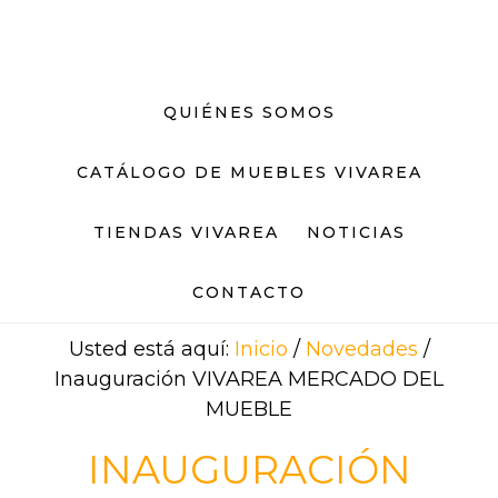
Saltar
Saltar
al
al
contenido
pie
principal
de
QUIÉNES SOMOS
página
CATÁLOGO DE MUEBLES VIVAREA
TIENDAS VIVAREA
NOTICIAS
CONTACTO
Usted está aquí:
Inicio
/
Novedades
/
Inauguración VIVAREA MERCADO DEL
MUEBLE
INAUGURACIÓN