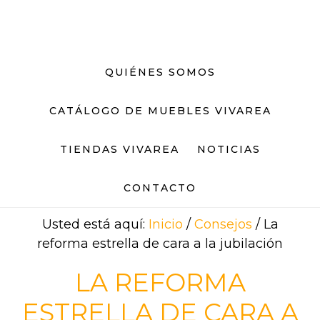
Saltar
Saltar
al
al
contenido
pie
principal
de
QUIÉNES SOMOS
página
CATÁLOGO DE MUEBLES VIVAREA
TIENDAS VIVAREA
NOTICIAS
CONTACTO
Usted está aquí:
Inicio
/
Consejos
/
La
reforma estrella de cara a la jubilación
LA REFORMA
ESTRELLA DE CARA A