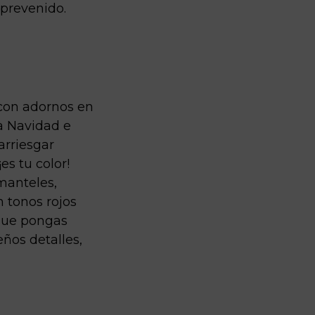
sprevenido.
 con adornos en
la Navidad e
arriesgar
s tu color!
 manteles,
n tonos rojos
 que pongas
eños detalles,