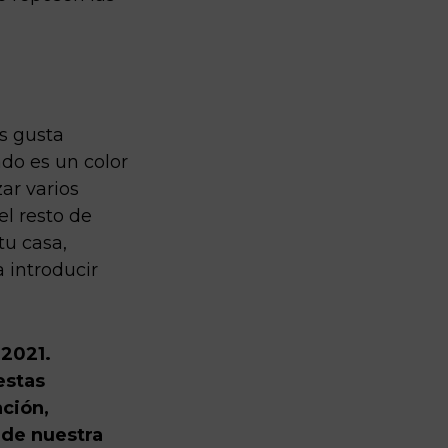
es gusta
ado es un color
ar varios
el resto de
tu casa,
a introducir
 2021.
estas
ación,
 de nuestra