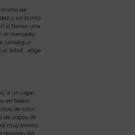
inónimo de
idez y un punto
n si tienes una
En el mercado
ra conseguir
 el árbol… elige
no, a un lugar
os en todos
ntos de color
os de copos de
ará muy bonito.
e reposen las