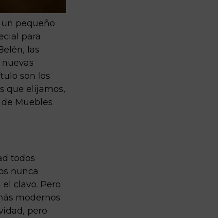
s un pequeño
cial para
Belén, las
n nuevas
tulo son los
s que elijamos,
g de Muebles
ad todos
cos nunca
el clavo. Pero
 más modernos
vidad, pero