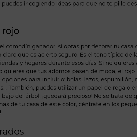
 puedes ir cogiendo ideas para que no te pille de
 rojo
s el comodín ganador, si optas por decorar tu casa
n claro que es acierto seguro. Es el tono típico de 
tiendas y hogares durante esos días. Si no quieres 
 quieres que tus adornos pasen de moda, el rojo ¡e
pciones para incluirlo: bolas, lazos, espumillón,
es… También, puedes utilizar un papel de regalo e
 bajo del árbol, ¡quedará precioso! No se trata de
nas de tu casa de este color, céntrate en los pequ
!
rados