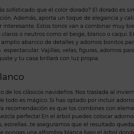
ás sofisticado que el color dorado? El dorado es s
ración. Además, aporta un toque de elegancia y cal
 interesante. Estos tonos van a combinar muy bie
s claros o neutros como el beige, blanco o caqui. 
 amplio abanico de detalles y adornos bonitos pa
espectacular. Vajillas, velas, figuras, adornos para
uste y tu casa brillará con luz propia.
blanco
ro de los clásicos navideños. Nos traslada al invier
e todo es mágico. Si has optado por incluir adorn
ra recomendación es que los combines con eleme
mezcla perfecta! En el árbol puedes colocar adorn
os, estrellas…te aseguramos que el resultado qued
ue pongas una alfombra blanca bajo el árbol dond