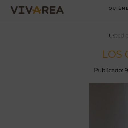
Saltar
Saltar
QUIÉN
al
al
contenido
pie
principal
de
página
Usted e
LOS 
Publicado: 9