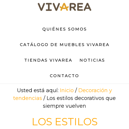
Saltar
Saltar
al
al
contenido
pie
principal
de
QUIÉNES SOMOS
página
CATÁLOGO DE MUEBLES VIVAREA
TIENDAS VIVAREA
NOTICIAS
CONTACTO
Usted está aquí:
Inicio
/
Decoración y
tendencias
/
Los estilos decorativos que
siempre vuelven
LOS ESTILOS