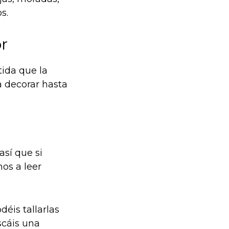
s.
r
tida que la
a decorar hasta
así que si
os a leer
déis tallarlas
scáis una