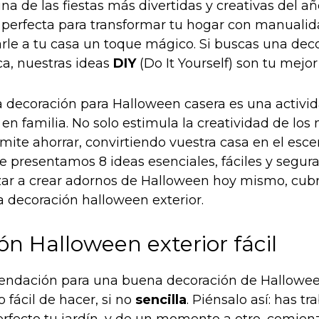
a de las fiestas más divertidas y creativas del a
 perfecta para transformar tu hogar con manuali
rle a tu casa un toque mágico. Si buscas una dec
a, nuestras ideas
DIY
(Do It Yourself) son tu mejor
a decoración para Halloween casera es una activid
en familia. No solo estimula la creatividad de lo
rmite ahorrar, convirtiendo vuestra casa en el esc
e presentamos 8 ideas esenciales, fáciles y segur
r a crear adornos de Halloween hoy mismo, cubr
a decoración halloween exterior.
n Halloween exterior fácil
ndación para una buena decoración de Halloween
o fácil de hacer, si no
sencilla
. Piénsalo así: has t
rfecto tu jardín, y de un momento a otro, comienz