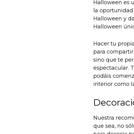
Halloween es un
la oportunidad
Halloween y da
Halloween únic
Hacer tu propi
para compartir 
sino que te pe
espectacular. T
podáis comenza
interior como l
Decoració
Nuestra recome
que sea, no sól
para decorar pe