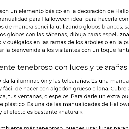
son un elemento básico en la decoración de Hall
nualidad para Halloween ideal para hacerla con t
s de manera sencilla utilizando globos blancos, s
los globos con las sábanas, dibuja caras espeluzn
 y cuélgalos en las ramas de los árboles o en la p
r la bienvenida a los visitantes con un toque fan
ente tenebroso con luces y telarañas
lo da la iluminación y las telearañas. Es una manu
fácil de hacer con algodón grueso o lana. Cubre 
ca, tus ventanas, o espejos. Para darle un extra 
e plástico. Es una de las manualidades de Hallow
 el efecto es bastante «natural».
ambiente más tenebroso, puedes usar luces naran