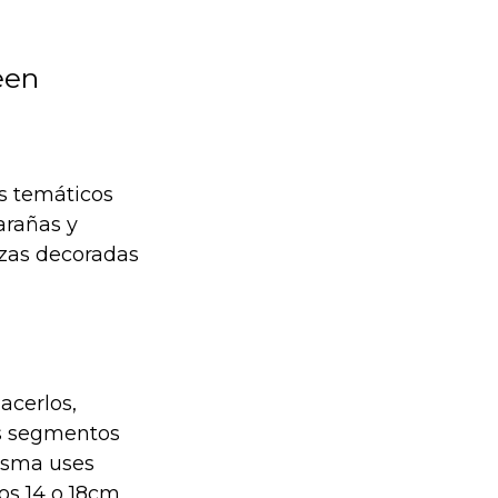
een
es temáticos
arañas y
zzas decoradas
acerlos,
ios segmentos
asma uses
nos 14 o 18cm