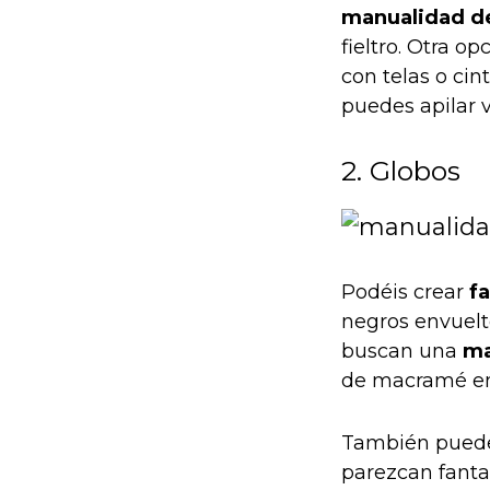
manualidad d
fieltro. Otra o
con telas o ci
puedes apilar 
2. Globos
Podéis crear
f
negros envuelto
buscan una
ma
de macramé en 
También puedes
parezcan fantas