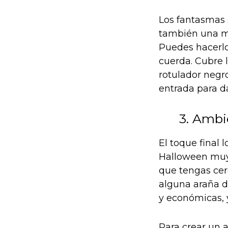
Los fantasmas 
también una ma
Puedes hacerlo
cuerda. Cubre 
rotulador negro
entrada para da
3. Ambi
El toque final 
Halloween muy 
que tengas cer
alguna araña d
y económicas, y
Para crear un 