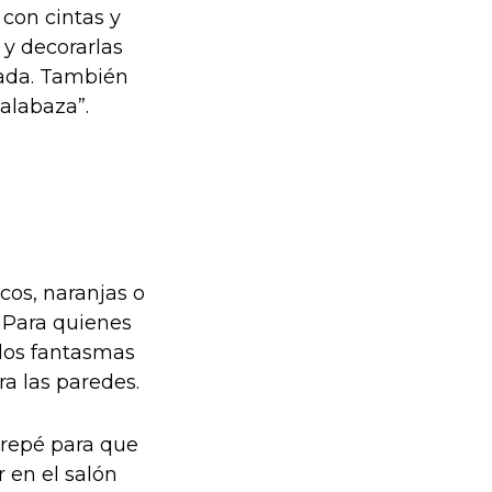
 con cintas y
 y decorarlas
rada. También
alabaza”.
cos, naranjas o
… Para quienes
 los fantasmas
a las paredes.
crepé para que
 en el salón