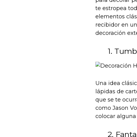
te estropea to
elementos clás
recibidor en u
decoración ext
1. Tumb
Una idea clási
lápidas de cart
que se te ocur
como Jason Voo
colocar alguna 
2. Fant