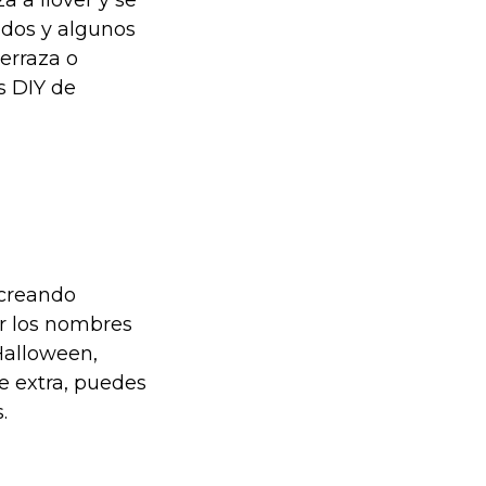
ados y algunos
erraza o
s DIY de
 creando
ir los nombres
Halloween,
e extra, puedes
.