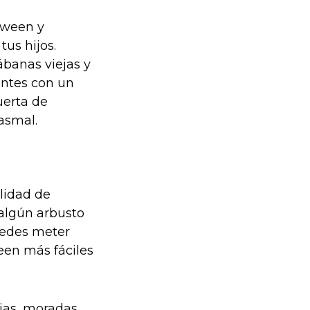
oween y
us hijos.
ábanas viejas y
antes con un
uerta de
tasmal.
alidad de
algún arbusto
puedes meter
een más fáciles
jas, moradas,