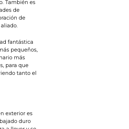
ño. También es
dades de
oración de
 aliado.
ad fantástica
s más pequeños,
enario más
as, para que
iendo tanto el
 exterior es
rabajado duro
a a llover y se