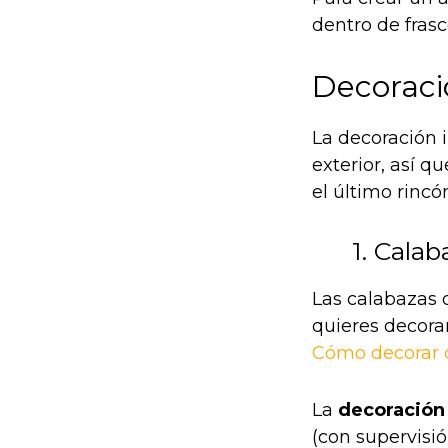
dentro de frasc
Decoraci
La decoración 
exterior, así q
el último rincó
1. Cala
Las calabazas d
quieres decora
Cómo decorar 
La
decoración
(con supervisió