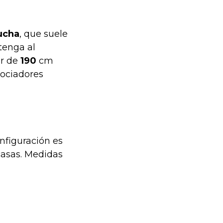
ucha
, que suele
tenga al
r de
190
cm
rociadores
nfiguración es
casas. Medidas