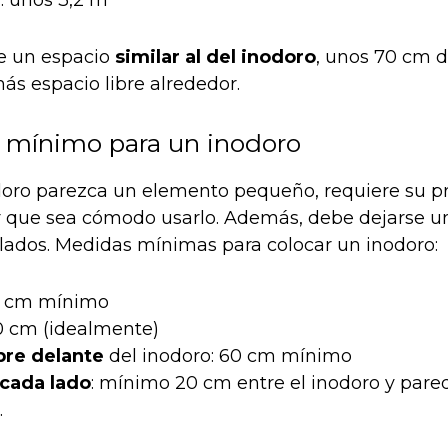
e
: unos 3,2 m²
re un espacio
similar al del inodoro
, unos 70 cm 
ás espacio libre alrededor.
 mínimo para un inodoro
oro parezca un elemento pequeño, requiere su p
r que sea cómodo usarlo. Además, debe dejarse un
s lados. Medidas mínimas para colocar un inodoro:
 cm mínimo
 cm (idealmente)
bre delante
del inodoro: 60 cm mínimo
 cada lado
: mínimo 20 cm entre el inodoro y pare
.