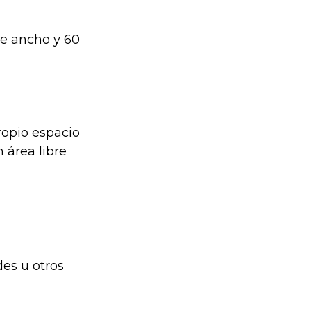
de ancho y 60
ropio espacio
 área libre
des u otros