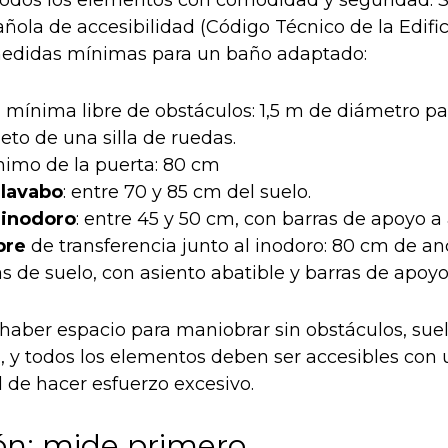
ar todos los elementos con comodidad y seguridad. 
ñola de accesibilidad (Código Técnico de la Edific
medidas mínimas para un baño adaptado:
e
mínima libre de obstáculos: 1,5 m de diámetro par
eto de una silla de ruedas.
imo de la puerta: 80 cm
 lavabo
: entre 70 y 85 cm del suelo.
 inodoro
: entre 45 y 50 cm, con barras de apoyo a
bre
de transferencia junto al inodoro: 80 cm de a
as de suelo, con asiento abatible y barras de apoyo
aber espacio para maniobrar sin obstáculos, sue
s, y todos los elementos deben ser accesibles con
d de hacer esfuerzo excesivo.
ón: mide primero