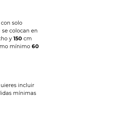
con solo
i se colocan en
cho y
150
cm
 como mínimo
60
uieres incluir
didas mínimas