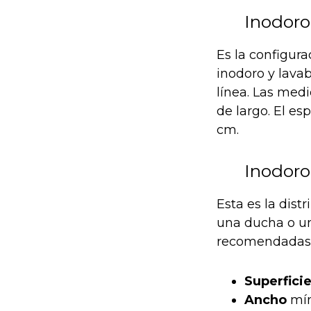
Inodoro
Es la configur
inodoro y lava
línea. Las me
de largo. El e
cm.
Inodoro
Esta es la dis
una ducha o un
recomendadas
Superfici
Ancho
mín