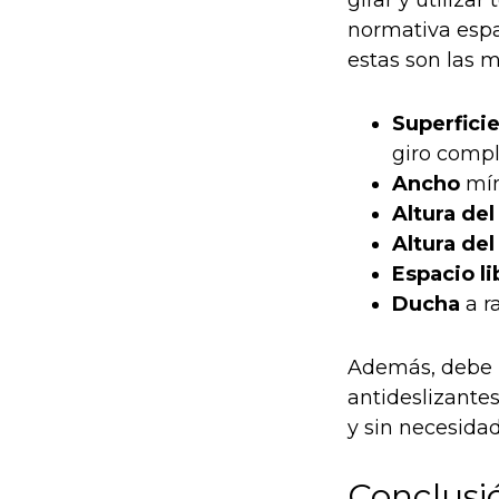
girar y utiliz
normativa espa
estas son las 
Superfici
giro compl
Ancho
mín
Altura del
Altura del
Espacio li
Ducha
a r
Además, debe h
antideslizante
y sin necesida
Conclusi