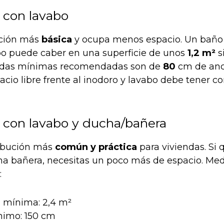
 con lavabo
ación más
básica
y ocupa menos espacio. Un baño 
bo puede caber en una superficie de unos
1,2 m²
s
didas mínimas recomendadas son de
80
cm de an
spacio libre frente al inodoro y lavabo debe tener
 con lavabo y ducha/bañera
tribución más
común y práctica
para viviendas. Si q
a bañera, necesitas un poco más de espacio. Me
:
e
mínima: 2,4 m²
imo: 150 cm