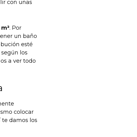
lir con unas
 m²
. Por
tener un baño
ibución esté
 según los
os a ver todo
a
mente
ismo colocar
 te damos los