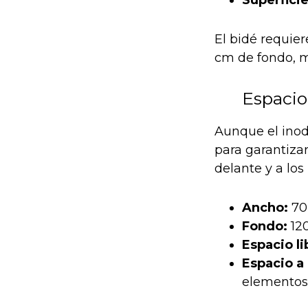
Superfici
El bidé requie
cm de fondo, m
Espacio
Aunque el inod
para garantiza
delante y a lo
Ancho:
70
Fondo:
120
Espacio li
Espacio a
elementos