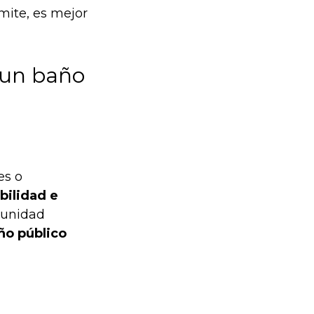
mite, es mejor
 un baño
es o
bilidad e
munidad
ño público