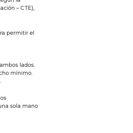
Según la
ación – CTE),
a permitir el
 ambos lados.
ncho mínimo.
.
los
 una sola mano