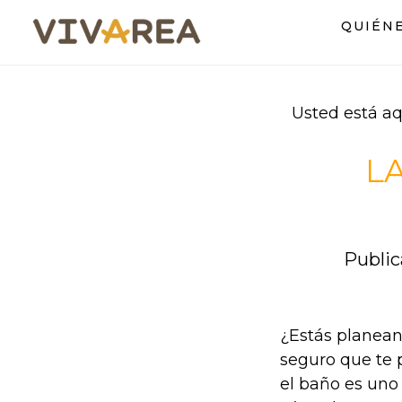
Saltar
Saltar
QUIÉN
al
al
contenido
pie
principal
de
página
Usted está aq
L
Public
¿Estás planean
seguro que te 
el baño es uno