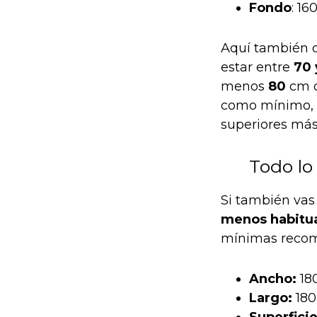
Fondo
: 16
Aquí también 
estar entre
70 
menos
80
cm d
como mínimo, a
superiores más 
Todo lo
Si también vas
menos habitu
mínimas reco
Ancho:
18
Largo:
180