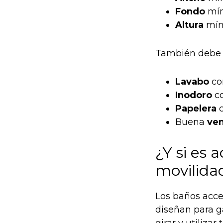
Fondo
mín
Altura
mín
También debe 
Lavabo
co
Inodoro
co
Papelera
c
Buena
ven
¿Y si es 
movilida
Los baños acc
diseñan para g