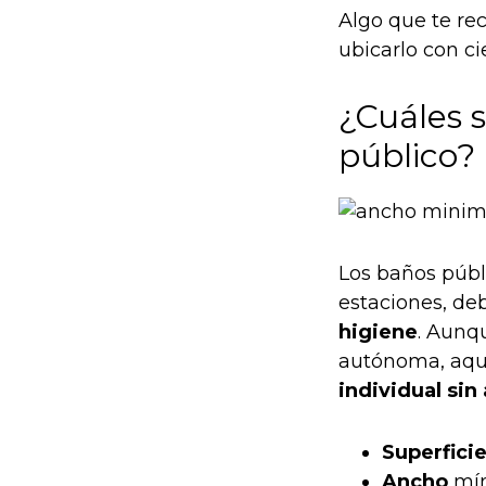
Algo que te re
ubicarlo con c
¿Cuáles 
público?
Los baños públi
estaciones, de
higiene
. Aunq
autónoma, aqu
individual sin
Superfici
Ancho
mín