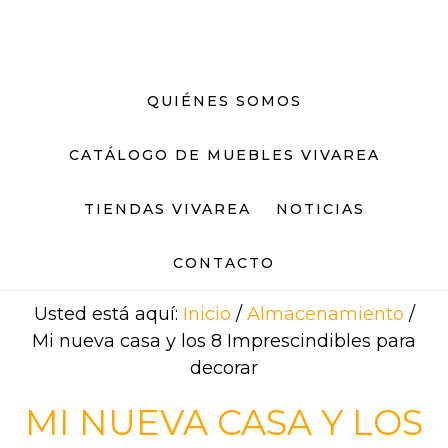
Saltar
Saltar
al
al
contenido
pie
principal
de
QUIÉNES SOMOS
página
CATÁLOGO DE MUEBLES VIVAREA
TIENDAS VIVAREA
NOTICIAS
CONTACTO
Usted está aquí:
Inicio
/
Almacenamiento
/
Mi nueva casa y los 8 Imprescindibles para
decorar
MI NUEVA CASA Y LOS