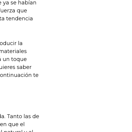
e ya se habían
fuerza que
ta tendencia
roducir la
 materiales
á un toque
uieres saber
continuación te
. Tanto las de
cen que el