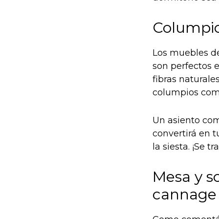
Columpio 
Los muebles de 
son perfectos 
fibras naturale
columpios com
Un asiento com
convertirá en t
la siesta. ¡Se 
Mesa y so
cannage