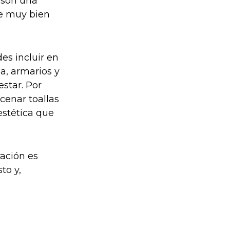
e
son una
te muy bien
s incluir en
a, armarios y
estar. Por
cenar toallas
estética que
ración es
to y,