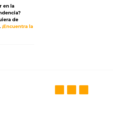
 en la
endencia?
uiera de
.
¡Encuentra la