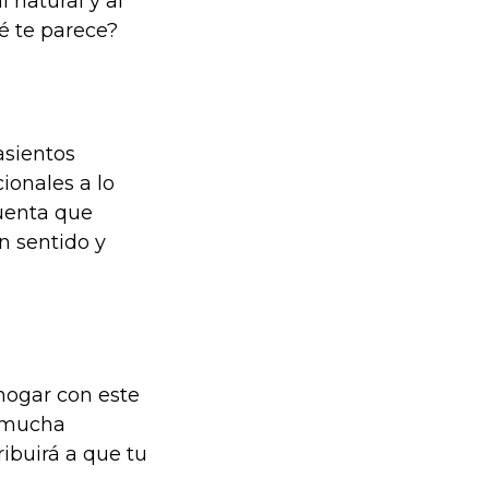
 natural y al
é te parece?
asientos
ionales a lo
uenta que
n sentido y
hogar con este
 mucha
ribuirá a que tu