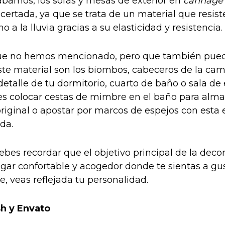
amos, los sofás y mesas de exterior en
cannag
certada, ya que se trata de un material que resis
o a la lluvia gracias a su elasticidad y resistencia.
ue no hemos mencionado, pero que también puede
ste material son los biombos, cabeceros de la cam
detalle de tu dormitorio, cuarto de baño o sala de 
s colocar cestas de mimbre en el baño para alma
riginal o apostar por marcos de espejos con esta 
da.
debes recordar que el objetivo principal de la deco
gar confortable y acogedor donde te sientas a gus
, veas reflejada tu personalidad.
sh y Envato