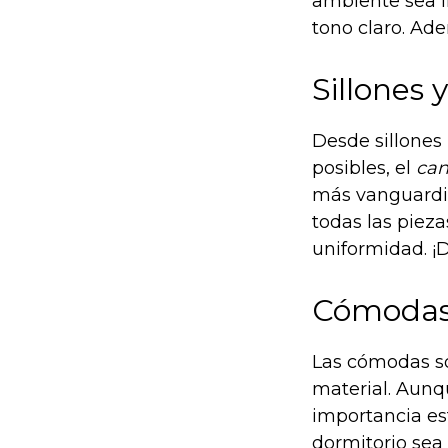
ambiente sea li
tono claro. Ad
Sillones
Desde sillones
posibles, el
ca
más vanguardis
todas las piez
uniformidad. ¡D
Cómodas:
Las cómodas so
material. Aun
importancia est
dormitorio se