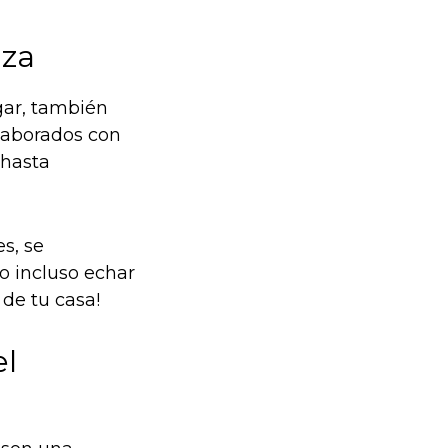
aza
ogar, también
elaborados con
 hasta
s, se
 o incluso echar
 de tu casa!
el