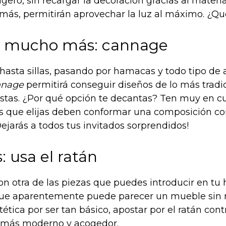
gero, sin recargar la decoración gracias al material
emás, permitirán aprovechar la luz al máximo. ¿Qu
 y mucho más: cannage
 hasta sillas, pasando por hamacas y todo tipo de 
nnage
permitirá conseguir diseños de lo más tradic
tas. ¿Por qué opción te decantas? Ten muy en c
as que elijas deben conformar una composición co
ejarás a todos tus invitados sorprendidos!
 usa el ratán
n otra de las piezas que puedes introducir en tu 
que aparentemente puede parecer un mueble sin
ética por ser tan básico, apostar por el ratán cont
a más moderno y acogedor.