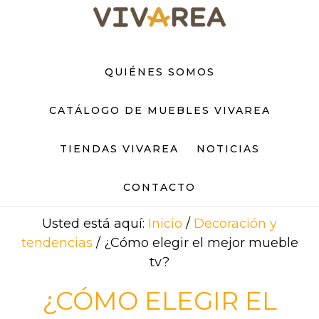
Saltar
Saltar
al
al
contenido
pie
principal
de
QUIÉNES SOMOS
página
CATÁLOGO DE MUEBLES VIVAREA
TIENDAS VIVAREA
NOTICIAS
CONTACTO
Usted está aquí:
Inicio
/
Decoración y
tendencias
/
¿Cómo elegir el mejor mueble
tv?
¿CÓMO ELEGIR EL