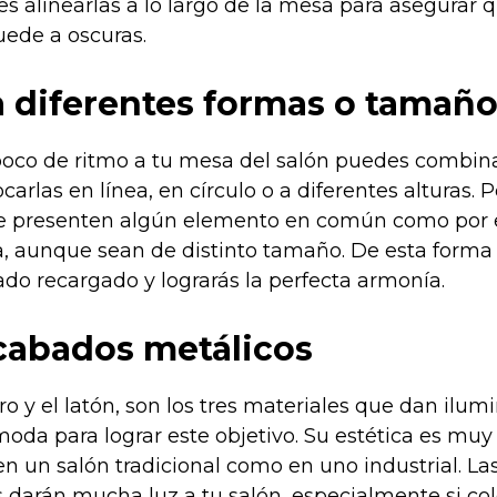
 alinearlas a lo largo de la mesa para asegurar 
ede a oscuras.
 diferentes formas o tamaño
poco de ritmo a tu mesa del salón puedes combina
carlas en línea, en círculo o a diferentes alturas. 
e presenten algún elemento en común como por 
ma, aunque sean de distinto tamaño. De esta forma
o recargado y lograrás la perfecta armonía.
acabados metálicos
ero y el latón, son los tres materiales que dan ilu
da para lograr este objetivo. Su estética es muy f
en un salón tradicional como en uno industrial. L
 darán mucha luz a tu salón, especialmente si col