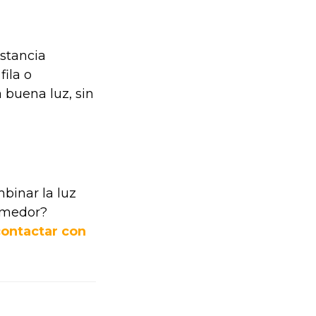
stancia
ila o
a buena luz, sin
binar la luz
omedor?
contactar con