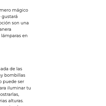
número mágico
 gustará
pción son una
manera
s lámparas en
gada de las
ay bombillas
lo puede ser
ara iluminar tu
strarlas,
as alturas.