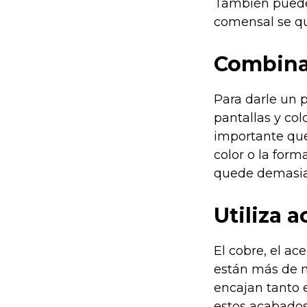
También puedes
comensal se qu
Combina
Para darle un 
pantallas y colo
importante qu
color o la for
quede demasiad
Utiliza 
El cobre, el ac
están más de mo
encajan tanto 
estos acabados