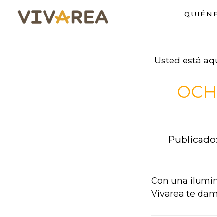
Saltar
Saltar
QUIÉN
al
al
contenido
pie
principal
de
página
Usted está aq
OCH
Publicado:
Con una ilumin
Vivarea te damo