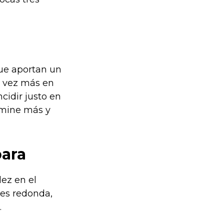
ue aportan un
da vez más en
cidir justo en
umine más y
para
dez en el
 es redonda,
.