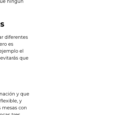
que ningún
s
r diferentes
Pero es
ejemplo el
 evitarás que
minación y que
lexible, y
as mesas con
ocas tres