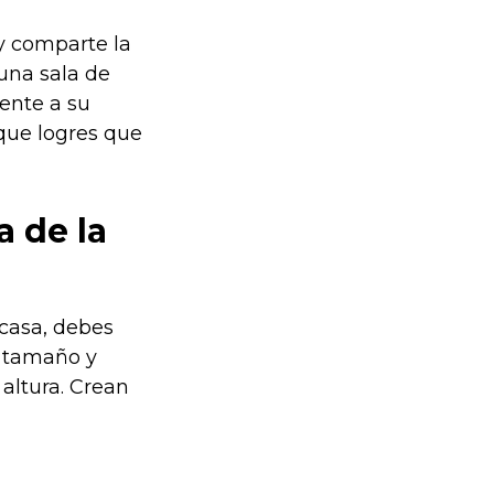
 y comparte la
 una sala de
ente a su
 que logres que
a de la
 casa, debes
l tamaño y
altura. Crean