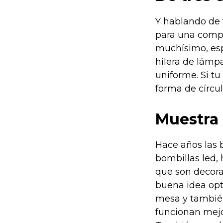
Y hablando de 
para una compo
muchísimo, esp
hilera de lámp
uniforme. Si t
forma de círcul
Muestra 
Hace años las 
bombillas led,
que son decorat
buena idea opta
mesa y también
funcionan mejo