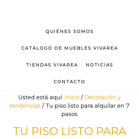
Saltar
Saltar
al
al
contenido
pie
principal
de
QUIÉNES SOMOS
página
CATÁLOGO DE MUEBLES VIVAREA
TIENDAS VIVAREA
NOTICIAS
CONTACTO
Usted está aquí:
Inicio
/
Decoración y
tendencias
/
Tu piso listo para alquilar en 7
pasos
TU PISO LISTO PARA