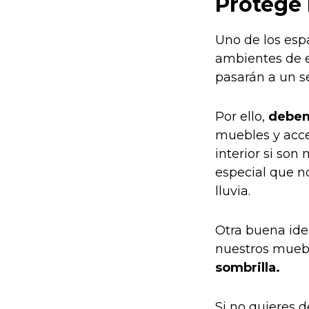
Protege 
Uno de los esp
ambientes de ext
pasarán a un s
Por ello,
debem
muebles y acce
interior si so
especial que no
lluvia.
Otra buena ide
nuestros muebl
sombrilla.
Si no quieres d