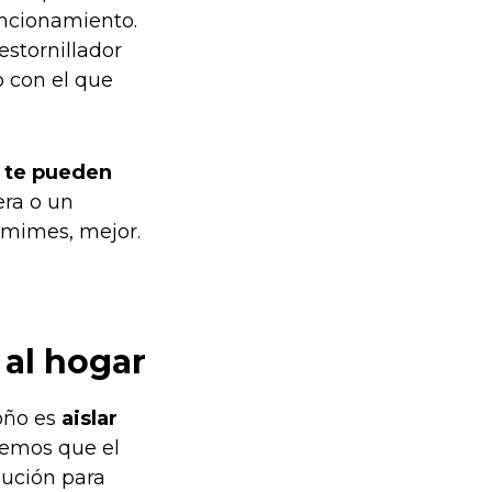
uncionamiento.
estornillador
o con el que
,
te pueden
era o un
s mimes, mejor.
 al hogar
oño es
aislar
remos que el
lución para