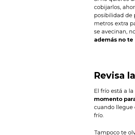
cobijarlos, ah
posibilidad de 
metros extra p
se avecinan, no
además no te 
Revisa l
El frío está a 
momento para r
cuando llegue e
frío.
Tampoco te ol