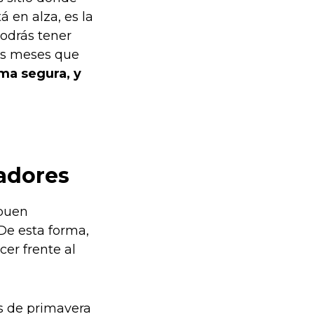
 en alza, es la
podrás tener
os meses que
ma segura, y
iadores
 buen
 De esta forma,
cer frente al
s de primavera