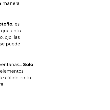
na manera
 otoño,
es
s que entre
, ojo, las
í se puede
s ventanas…
Solo
s elementos
te cálido en tu
!!