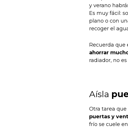
y verano habrá
Es muy fácil: s
plano o con una
recoger el agua
Recuerda que e
ahorrar mucho
radiador, no es
Aísla
puer
Otra tarea que
puertas y ven
frío se cuele e