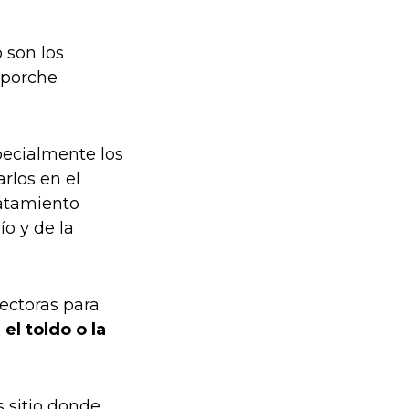
 son los
l porche
pecialmente los
rlos en el
ratamiento
ío y de la
ectoras para
el toldo o la
s sitio donde