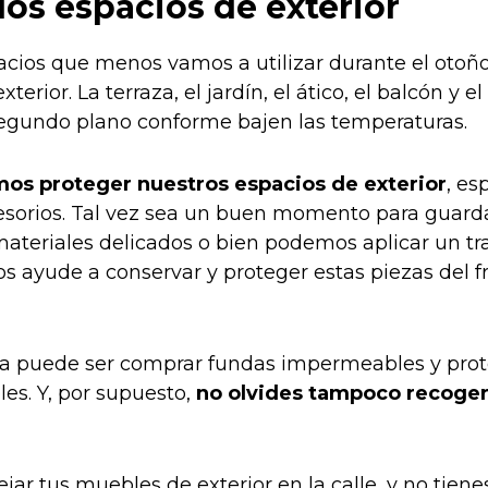
los espacios de exterior
acios que menos vamos a utilizar durante el otoño
erior. La terraza, el jardín, el ático, el balcón y e
egundo plano conforme bajen las temperaturas.
os proteger nuestros espacios de exterior
, es
sorios. Tal vez sea un buen momento para guarda
n materiales delicados o bien podemos aplicar un t
s ayude a conservar y proteger estas piezas del fr
a puede ser comprar fundas impermeables y prot
es. Y, por supuesto,
no olvides tampoco recoger 
ejar tus muebles de exterior en la calle, y no tiene