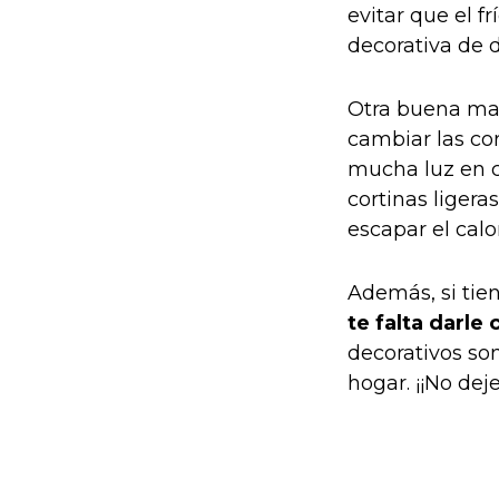
evitar que el f
decorativa de d
Otra buena m
cambiar las cor
mucha luz en ca
cortinas ligera
escapar el calor
Además, si tien
te falta darle
decorativos son
hogar. ¡¡No dej