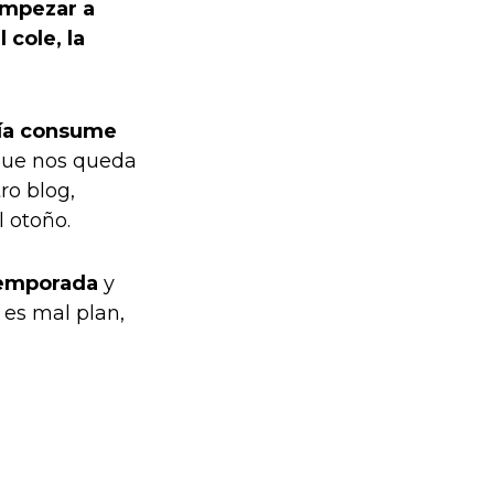
empezar a
 cole, la
día consume
 que nos queda
ro blog,
 otoño.
emporada
y
 es mal plan,