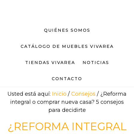
Saltar
Saltar
al
al
contenido
pie
principal
de
QUIÉNES SOMOS
página
CATÁLOGO DE MUEBLES VIVAREA
TIENDAS VIVAREA
NOTICIAS
CONTACTO
Usted está aquí:
Inicio
/
Consejos
/
¿Reforma
integral o comprar nueva casa? 5 consejos
para decidirte
¿REFORMA INTEGRAL