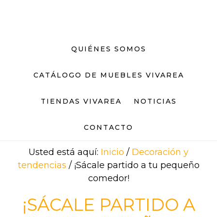
Saltar
Saltar
al
al
contenido
pie
principal
de
QUIÉNES SOMOS
página
CATÁLOGO DE MUEBLES VIVAREA
TIENDAS VIVAREA
NOTICIAS
CONTACTO
Usted está aquí:
Inicio
/
Decoración y
tendencias
/
¡Sácale partido a tu pequeño
comedor!
¡SÁCALE PARTIDO A