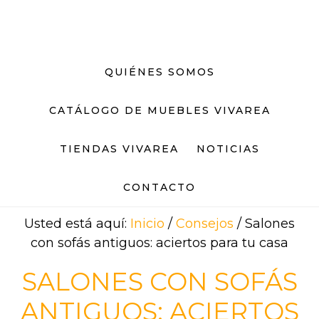
Saltar
Saltar
al
al
contenido
pie
principal
de
QUIÉNES SOMOS
página
CATÁLOGO DE MUEBLES VIVAREA
TIENDAS VIVAREA
NOTICIAS
CONTACTO
Usted está aquí:
Inicio
/
Consejos
/
Salones
con sofás antiguos: aciertos para tu casa
SALONES CON SOFÁS
ANTIGUOS: ACIERTOS