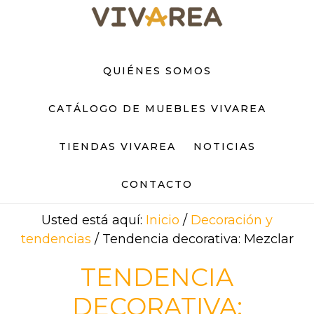
Saltar
Saltar
al
al
contenido
pie
principal
de
QUIÉNES SOMOS
página
CATÁLOGO DE MUEBLES VIVAREA
TIENDAS VIVAREA
NOTICIAS
CONTACTO
Usted está aquí:
Inicio
/
Decoración y
tendencias
/
Tendencia decorativa: Mezclar
TENDENCIA
DECORATIVA: