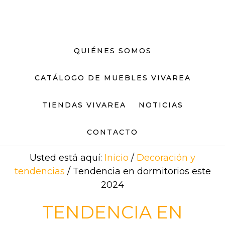
Saltar
Saltar
al
al
contenido
pie
principal
de
QUIÉNES SOMOS
página
CATÁLOGO DE MUEBLES VIVAREA
TIENDAS VIVAREA
NOTICIAS
CONTACTO
Usted está aquí:
Inicio
/
Decoración y
tendencias
/
Tendencia en dormitorios este
2024
TENDENCIA EN